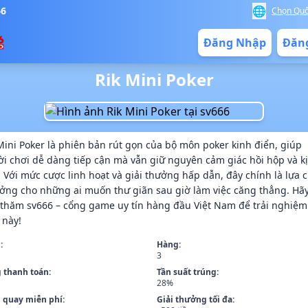
🌐
66
Chọn Quố
Đăng Nhập
Đăn
Rik Mini Poker
Mini Poker là phiên bản rút gọn của bộ môn poker kinh điển, giúp
i chơi dễ dàng tiếp cận mà vẫn giữ nguyên cảm giác hồi hộp và k
. Với mức cược linh hoạt và giải thưởng hấp dẫn, đây chính là lựa 
ưởng cho những ai muốn thư giãn sau giờ làm việc căng thẳng. Hã
thăm sv666 – cổng game uy tín hàng đầu Việt Nam để trải nghiệm
 này!
:
Hàng:
3
 thanh toán:
Tần suất trúng:
28%
 quay miễn phí:
Giải thưởng tối đa: