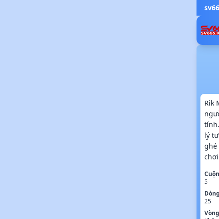
sv6
Rik 
ngườ
tính
lý t
ghé 
chơi
Cuộn
5
Dòng
25
Vòng