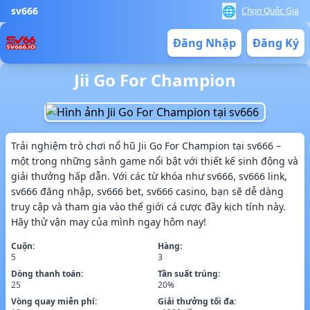
🌐
sv666
Chọn Quốc Gia
Đăng Nhập
Đăng Ký
Jii Go For Champion
Trải nghiệm trò chơi nổ hũ Jii Go For Champion tại sv666 –
một trong những sảnh game nổi bật với thiết kế sinh động và
giải thưởng hấp dẫn. Với các từ khóa như sv666, sv666 link,
sv666 đăng nhập, sv666 bet, sv666 casino, bạn sẽ dễ dàng
truy cập và tham gia vào thế giới cá cược đầy kịch tính này.
Hãy thử vận may của mình ngay hôm nay!
Cuộn:
Hàng:
5
3
Dòng thanh toán:
Tần suất trúng:
25
20%
Vòng quay miễn phí:
Giải thưởng tối đa: