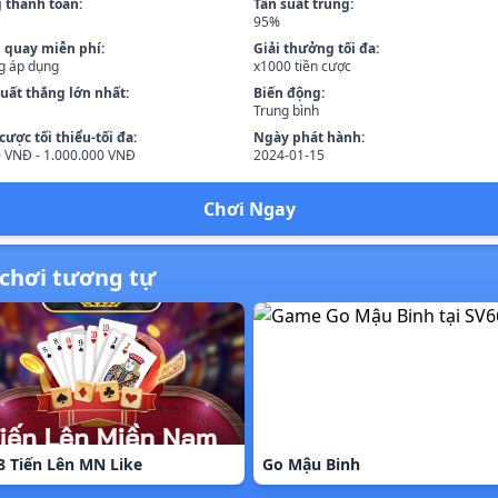
 thanh toán:
Tần suất trúng:
95%
 quay miễn phí:
Giải thưởng tối đa:
g áp dụng
x1000 tiền cược
suất thắng lớn nhất:
Biến động:
Trung bình
ược tối thiểu-tối đa:
Ngày phát hành:
0 VNĐ - 1.000.000 VNĐ
2024-01-15
Chơi Ngay
 chơi tương tự
8 Tiến Lên MN Like
Go Mậu Binh