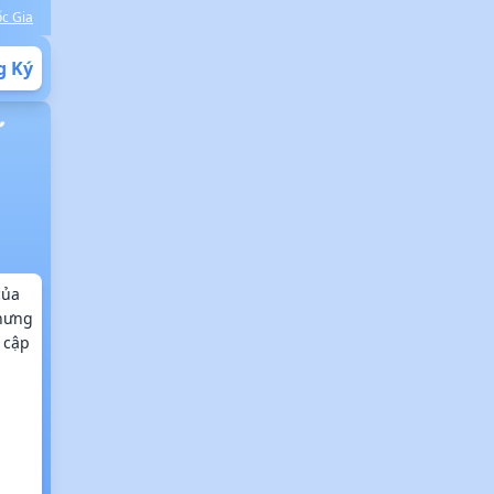
c Gia
g Ký
ừ
của
nhưng
y cập