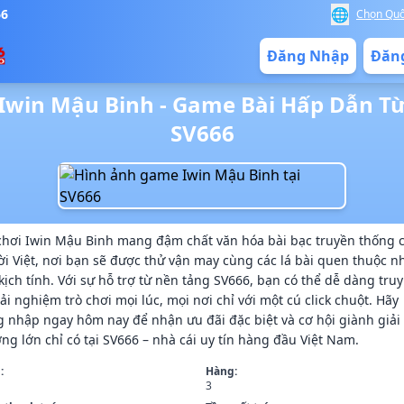
🌐
66
Chọn Quố
Đăng Nhập
Đăn
Iwin Mậu Binh - Game Bài Hấp Dẫn T
SV666
chơi Iwin Mậu Binh mang đậm chất văn hóa bài bạc truyền thống 
i Việt, nơi bạn sẽ được thử vận may cùng các lá bài quen thuộc 
kịch tính. Với sự hỗ trợ từ nền tảng SV666, bạn có thể dễ dàng tru
rải nghiệm trò chơi mọi lúc, mọi nơi chỉ với một cú click chuột. Hãy
 nhập ngay hôm nay để nhận ưu đãi đặc biệt và cơ hội giành giải
ng lớn chỉ có tại SV666 – nhà cái uy tín hàng đầu Việt Nam.
:
Hàng:
3