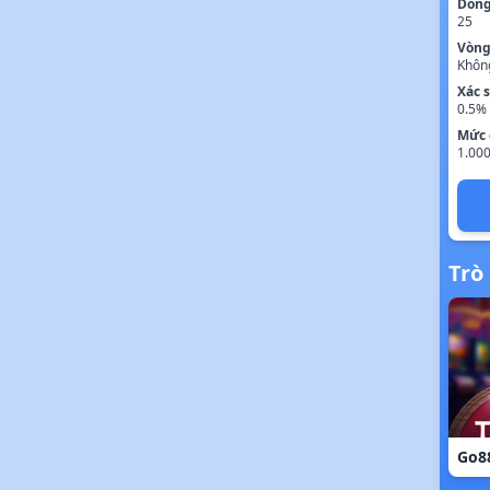
Dòng
25
Vòng
Khôn
Xác 
0.5%
Mức c
1.00
Trò
Go8