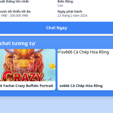
suất thắng lớn nhất:
Biến động:
Cao
ược tối thiểu-tối đa:
Ngày phát hành:
0 VNĐ - 200.000 VNĐ
22 tháng 2 năm 2024
Chơi Ngay
 chơi tương tự
6 Fachai Crazy Buffalo Portrait
sv666 Cá Chép Hóa Rồng