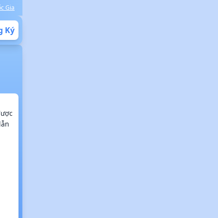
c Gia
g Ký
được
dẫn